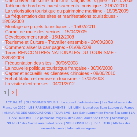
Une convention sur le Tourisme français est signée
- 11/11/2009
Tableau de bord des investissements touristique
- 21/07/2010
La valorisation touristique du patrimoine maritime
- 18/05/2009
La fréquentation des sites et manifestations touristiques
-
18/05/2009
Montage de projets touristiques :
- 15/02/2011
Carnet de route des seniors
- 15/04/2009
Développement rural:
- 16/12/2008
Tourisme et Culture - Travailler ensemble
- 20/09/2008
Commercialiser la campagne:
- 01/08/2008
1ères RENCONTRES NATIONALES DU TOURISME
-
28/08/2009
Fréquentation des sites
- 30/06/2008
La nouvelle politique touristique française
- 30/06/2008
Capter et accueillir les clientèles chinoises
- 08/06/2010
Réhabilitation et remise en tourisme.
- 17/05/2008
La visite d'entreprises
- 04/01/2012
1
2
ACTUALITÉ
|
QUI SOMMES NOUS ?
|
Le conseil d'administration
|
Les Saint-Laurent de
France en 2025
|
LES RASSEMBLEMENTS
|
LE LIEN - journal des Saint-Laurent de France
|
ANNUAIRE DES ASSOCIATIONS
|
TOURISME - Les Saint-Laurent de France à la carte
|
LA
GASTRONOMIE
|
Le patrimoine religieux des Saint-Laurent de France
|
Sites/Blogs
"PERSO." des Saint-Laurent-de-France
|
NOS DOSSIERS
|
LIVRE D'OR
|
Affiches des
rassemblements
|
Informations légales