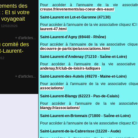
ements des
Pour accéder à l'annuaire de la vie associ
creuse.fr/evenements/au-coeur-des-eaux/
: Et si votre
Saint-Laurent en Lot-et-Garonne (47130)
 voyageait
Pour accéder à l'annuaire de la vie associative cliquez IC
12/02/2026
laurent-47.html
Saint-Laurent-d'Agny (69440 - Rhône)
+ d'articles...
u comité des
Pour accéder à l'annuaire de la vie associative cliqu
decouvre-je-participe/associations.html
t-Laurent-
Saint-Laurent-d'Andenay (71210 - Saône-et-Loire)
012
Pour accéder à l'annuaire de la vie associativ
andenay.fr/club-de-loisirs-ludiques
+ d'articles...
Saint-Laurent-des-Autels (49270 - Maine-et-Loire)
Pour accéder à l'annuaire de la vie associative cliq
associations/
Saint-Laurent-Blangy (62223 - Pas-de-Calais)
Pour accéder à l'annuaire de la vie associati
blangy.fr/associations/
Saint-Laurent-en-Brionnais (71800 - Saône-et-Loire)
Pour accéder à l'annuaire de la vie associative cliquez IC
Saint-Laurent-de-la-Cabrerisse (11220 - Aude)