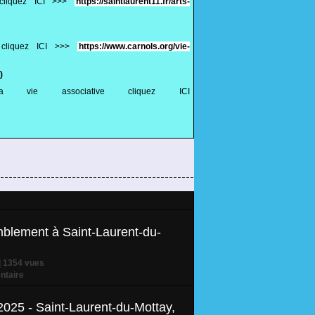
 cliquez ICI >>>
https://saintlaurent11.fr/arts-
e cliquez ICI >>>
https://www.carnols.org/vie-
)
 vie associative cliquez ICI
blement à Saint-Laurent-du-
| 1354 vues
taire
2025 - Saint-Laurent-du-Mottay,