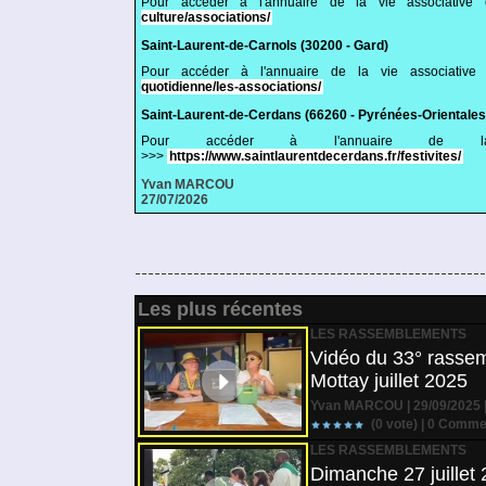
Pour accéder à l'annuaire de la vie associative
culture/associations/
Saint-Laurent-de-Carnols (30200 - Gard)
Pour accéder à l'annuaire de la vie associativ
quotidienne/les-associations/
Saint-Laurent-de-Cerdans (66260 - Pyrénées-Orientales
Pour accéder à l'annuaire de la
>>>
https://www.saintlaurentdecerdans.fr/festivites/
Yvan MARCOU
27/07/2026
Les plus récentes
LES RASSEMBLEMENTS
Vidéo du 33° rassem
Mottay juillet 2025
Yvan MARCOU | 29/09/2025 
(0 vote) |
0
Commen
LES RASSEMBLEMENTS
Dimanche 27 juillet 