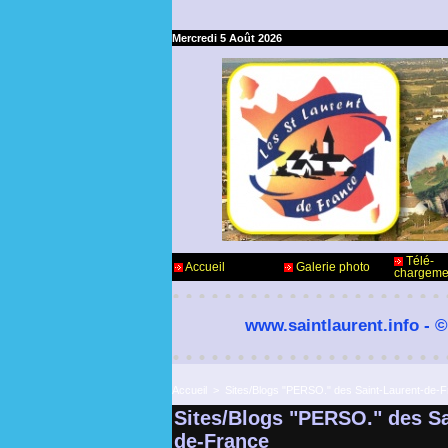
Mercredi 5 Août 2026
Télé-
Accueil
Galerie photo
chargeme
www.saintlaurent.info - ©
Accueil
>
Sites/Blogs "PERSO." des Saint-Laurent-de-
Sites/Blogs "PERSO." des Sa
de-France