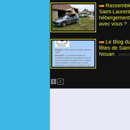
Rassembl
Saint-Laurent 
hébergement
avec vous ?
-
Le Blog d
fêtes de Sain
Nouan
-
28/05/2
1
2