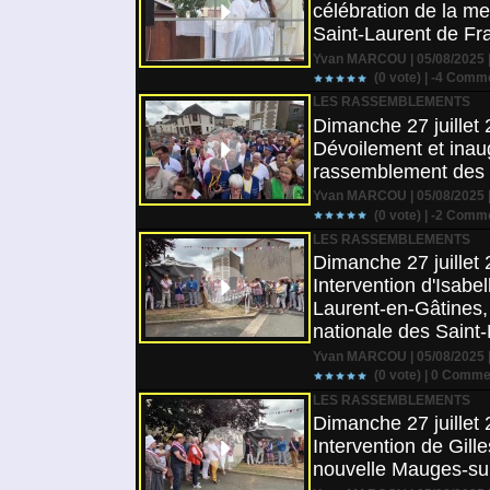
célébration de la m
Saint-Laurent de Fr
Yvan MARCOU | 05/08/2025 |
(0 vote) |
-4
Comme
LES RASSEMBLEMENTS
Dimanche 27 juillet 
Dévoilement et inaug
rassemblement des 
Yvan MARCOU | 05/08/2025 |
(0 vote) |
-2
Comme
LES RASSEMBLEMENTS
Dimanche 27 juillet 
Intervention d'Isab
Laurent-en-Gâtines, 
nationale des Saint
Yvan MARCOU | 05/08/2025 |
(0 vote) |
0
Commen
LES RASSEMBLEMENTS
Dimanche 27 juillet 
Intervention de Gil
nouvelle Mauges-sur