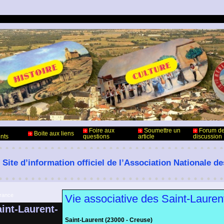
Foire aux
Soumettre un
Forum d
Boite aux liens
nts
questions
article
discussion
 Site d’information officiel de l’Association Nationale d
France
Vie associative des Saint-Laure
int-Laurent-
Saint-Laurent (23000 - Creuse)