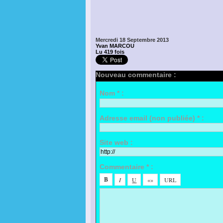
Mercredi 18 Septembre 2013
Yvan MARCOU
Lu 419 fois
Nouveau commentaire :
Nom * :
Adresse email (non publiée) * :
Site web :
Commentaire * :