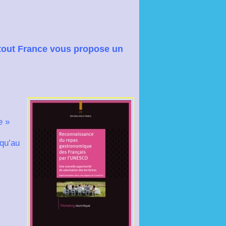
 Atout France vous propose un
e »
qu’au