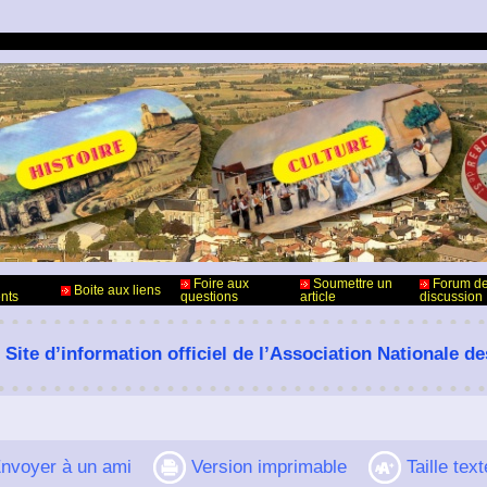
Foire aux
Soumettre un
Forum d
Boite aux liens
nts
questions
article
discussion
 Site d’information officiel de l’Association Nationale d
nvoyer à un ami
Version imprimable
Taille text