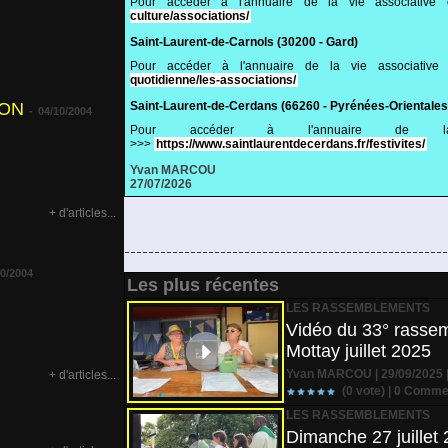
Pour accéder à l'annuaire de la vie associative
culture/associations/
Saint-Laurent-de-Carnols (30200 - Gard)
Pour accéder à l'annuaire de la vie associativ
quotidienne/les-associations/
ION
Saint-Laurent-de-Cerdans (66260 - Pyrénées-Orientales
-
04/10/2004
Pour accéder à l'annuaire de la
>>>
https://www.saintlaurentdecerdans.fr/festivites/
Yvan MARCOU
27/07/2026
+ d'articles...
10/2004
Les plus récentes
LES RASSEMBLEMENTS
Vidéo du 33° rassem
Mottay juillet 2025
Yvan MARCOU | 29/09/2025 
+ d'articles...
(0 vote) |
0
Commen
LES RASSEMBLEMENTS
Dimanche 27 juillet 