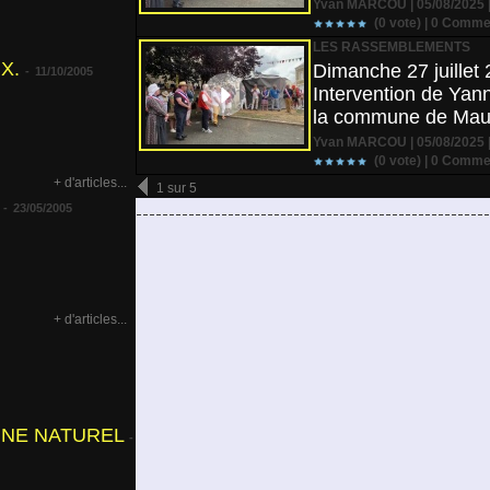
Yvan MARCOU | 05/08/2025 |
(0 vote) |
0
Commen
LES RASSEMBLEMENTS
X.
Dimanche 27 juillet 
-
11/10/2005
Intervention de Ya
la commune de Maug
Yvan MARCOU | 05/08/2025 |
(0 vote) |
0
Commen
+ d'articles...
1 sur 5
-
23/05/2005
+ d'articles...
INE NATUREL
-