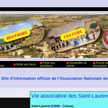
Foire aux
Soumettre un
Forum d
Boite aux liens
nts
questions
article
discussion
 Site d’information officiel de l’Association Nationale d
a carte
>
Mots clés ?
Vie associative des Saint-Laure
Saint-Laurent (23000 - Creuse)