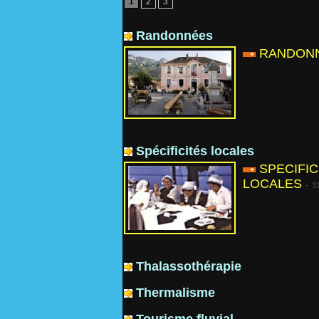
1
2
3
Randonnées
RANDON
Spécificités locales
SPECIFIC
LOCALES
-
3
Thalassothérapie
Thermalisme