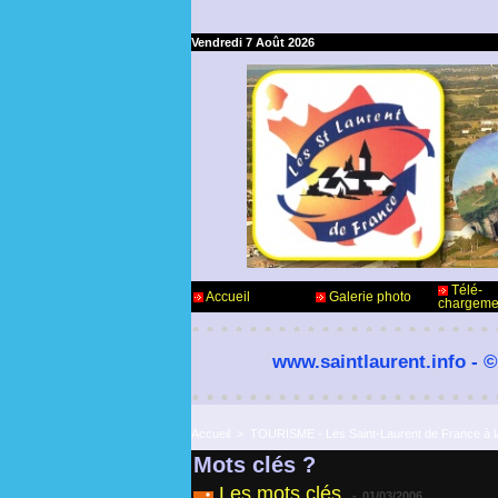
Vendredi 7 Août 2026
Télé-
Accueil
Galerie photo
chargeme
www.saintlaurent.info - ©
Accueil
>
TOURISME - Les Saint-Laurent de France à l
Mots clés ?
Les mots clés.
-
01/03/2006