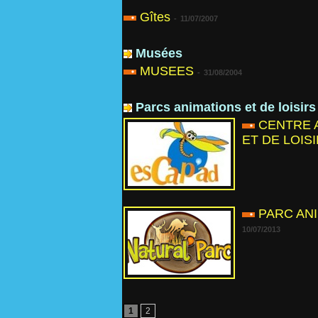
Gîtes
-
11/07/2007
Musées
MUSEES
-
31/08/2004
Parcs animations et de loisirs
CENTRE 
ET DE LOISI
PARC AN
10/07/2013
1
2