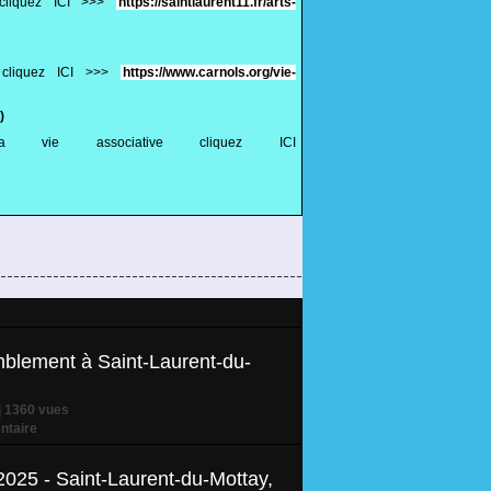
 cliquez ICI >>>
https://saintlaurent11.fr/arts-
e cliquez ICI >>>
https://www.carnols.org/vie-
)
 vie associative cliquez ICI
blement à Saint-Laurent-du-
| 1360 vues
taire
2025 - Saint-Laurent-du-Mottay,