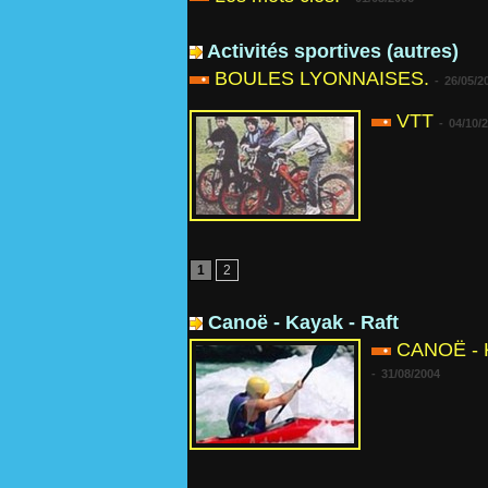
Activités sportives (autres)
BOULES LYONNAISES.
-
26/05/2
VTT
-
04/10/
1
2
Canoë - Kayak - Raft
CANOË - 
-
31/08/2004