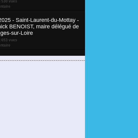
 530 vues
taire
2025 - Saint-Laurent-du-Mottay -
nnick BENOIST, maire délégué de
es-sur-Loire
 653 vues
taire