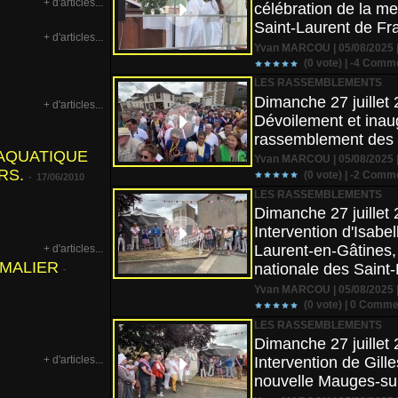
+ d'articles...
célébration de la m
Saint-Laurent de Fr
+ d'articles...
Yvan MARCOU | 05/08/2025 |
(0 vote) |
-4
Comme
LES RASSEMBLEMENTS
Dimanche 27 juillet 
+ d'articles...
Dévoilement et inaug
rassemblement des 
AQUATIQUE
Yvan MARCOU | 05/08/2025 |
RS.
(0 vote) |
-2
Comme
-
17/06/2010
LES RASSEMBLEMENTS
Dimanche 27 juillet 
Intervention d'Isab
Laurent-en-Gâtines, 
+ d'articles...
IMALIER
nationale des Saint
-
Yvan MARCOU | 05/08/2025 |
(0 vote) |
0
Commen
LES RASSEMBLEMENTS
Dimanche 27 juillet 
+ d'articles...
Intervention de Gil
nouvelle Mauges-sur