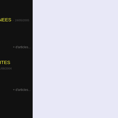
NEES
-
24/05/2005
+ d'articles...
ITES
1/08/2004
+ d'articles...