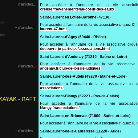
+ d'articles...
Pour accéder à l'annuaire de la vie associ
creuse.fr/evenements/au-coeur-des-eaux/
Saint-Laurent en Lot-et-Garonne (47130)
005
Pour accéder à l'annuaire de la vie associative cliquez IC
+ d'articles...
laurent-47.html
2004
Saint-Laurent-d'Agny (69440 - Rhône)
Pour accéder à l'annuaire de la vie associative cliqu
decouvre-je-participe/associations.html
Saint-Laurent-d'Andenay (71210 - Saône-et-Loire)
Pour accéder à l'annuaire de la vie associativ
+ d'articles...
andenay.fr/club-de-loisirs-ludiques
Saint-Laurent-des-Autels (49270 - Maine-et-Loire)
Pour accéder à l'annuaire de la vie associative cliq
associations/
Saint-Laurent-Blangy (62223 - Pas-de-Calais)
KAYAK - RAFT
Pour accéder à l'annuaire de la vie associati
blangy.fr/associations/
Saint-Laurent-en-Brionnais (71800 - Saône-et-Loire)
Pour accéder à l'annuaire de la vie associative cliquez IC
+ d'articles...
Saint-Laurent-de-la-Cabrerisse (11220 - Aude)