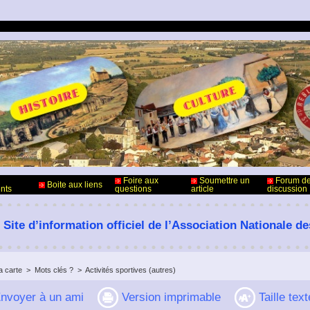
Foire aux
Soumettre un
Forum d
Boite aux liens
nts
questions
article
discussion
 Site d’information officiel de l’Association Nationale d
a carte
>
Mots clés ?
>
Activités sportives (autres)
nvoyer à un ami
Version imprimable
Taille text