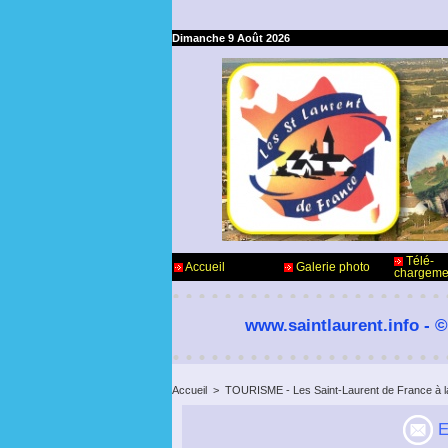
Dimanche 9 Août 2026
Télé-
Accueil
Galerie photo
chargeme
www.saintlaurent.info - ©
Accueil
>
TOURISME - Les Saint-Laurent de France à l
E