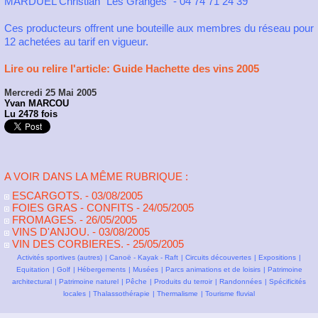
MARDUEL Christian "Les Granges" - 04 74 71 24 39
Ces producteurs offrent une bouteille aux membres du réseau pour
12 achetées au tarif en vigueur.
Lire ou relire l'article: Guide Hachette des vins 2005
Mercredi 25 Mai 2005
Yvan MARCOU
Lu 2478 fois
A VOIR DANS LA MÊME RUBRIQUE :
ESCARGOTS.
- 03/08/2005
FOIES GRAS - CONFITS
- 24/05/2005
FROMAGES.
- 26/05/2005
VINS D'ANJOU.
- 03/08/2005
VIN DES CORBIERES.
- 25/05/2005
Activités sportives (autres)
|
Canoë - Kayak - Raft
|
Circuits découvertes
|
Expositions
|
Equitation
|
Golf
|
Hébergements
|
Musées
|
Parcs animations et de loisirs
|
Patrimoine
architectural
|
Patrimoine naturel
|
Pêche
|
Produits du terroir
|
Randonnées
|
Spécificités
locales
|
Thalassothérapie
|
Thermalisme
|
Tourisme fluvial