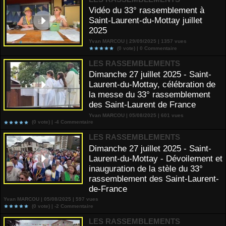
Vidéo du 33° rassemblement à
Saint-Laurent-du-Mottay juillet
2025
Yvan MARCOU | 29/09/2025 | 1357 vues
(0 vote) |
0
Commentaire
LES RASSEMBLEMENTS
Dimanche 27 juillet 2025 - Saint-
Laurent-du-Mottay, célébration de
la messe du 33° rassemblement
des Saint-Laurent de France
Yvan MARCOU | 05/08/2025 | 601 vues
(0 vote) |
-4
Commentaire
LES RASSEMBLEMENTS
Dimanche 27 juillet 2025 - Saint-
Laurent-du-Mottay - Dévoilement et
inauguration de la stèle du 33°
rassemblement des Saint-Laurent-
de-France
Yvan MARCOU | 05/08/2025 | 597 vues
(0 vote) |
-2
Commentaire
LES RASSEMBLEMENTS