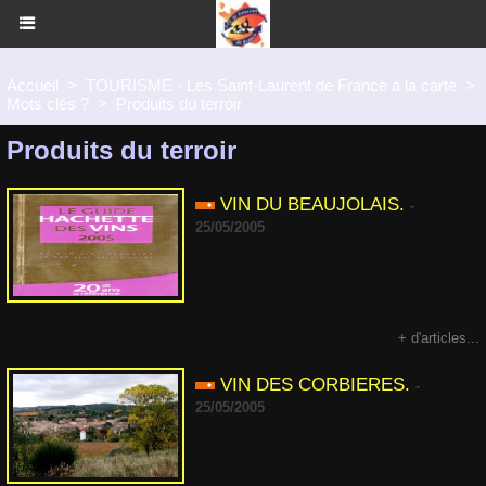
Accueil
>
TOURISME - Les Saint-Laurent de France à la carte
>
Mots clés ?
>
Produits du terroir
Produits du terroir
VIN DU BEAUJOLAIS.
-
25/05/2005
+ d'articles...
VIN DES CORBIERES.
-
25/05/2005