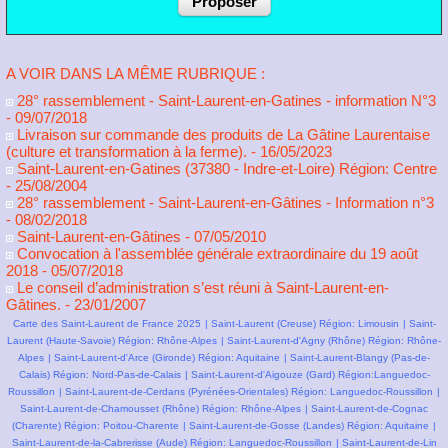
A VOIR DANS LA MÊME RUBRIQUE :
28° rassemblement - Saint-Laurent-en-Gatines - information N°3
- 09/07/2018
Livraison sur commande des produits de La Gâtine Laurentaise
(culture et transformation à la ferme).
- 16/05/2023
Saint-Laurent-en-Gatines (37380 - Indre-et-Loire) Région: Centre
- 25/08/2004
28° rassemblement - Saint-Laurent-en-Gâtines - Information n°3
- 08/02/2018
Saint-Laurent-en-Gâtines
- 07/05/2010
Convocation à l'assemblée générale extraordinaire du 19 août
2018
- 05/07/2018
Le conseil d’administration s’est réuni à Saint-Laurent-en-
Gâtines.
- 23/01/2007
Carte des Saint-Laurent de France 2025
|
Saint-Laurent (Creuse) Région: Limousin
|
Saint-
Laurent (Haute-Savoie) Région: Rhône-Alpes
|
Saint-Laurent-d'Agny (Rhône) Région: Rhône-
Alpes
|
Saint-Laurent-d'Arce (Gironde) Région: Aquitaine
|
Saint-Laurent-Blangy (Pas-de-
Calais) Région: Nord-Pas-de-Calais
|
Saint-Laurent-d'Aigouze (Gard) Région:Languedoc-
Roussillon
|
Saint-Laurent-de-Cerdans (Pyrénées-Orientales) Région: Languedoc-Roussillon
|
Saint-Laurent-de-Chamousset (Rhône) Région: Rhône-Alpes
|
Saint-Laurent-de-Cognac
(Charente) Région: Poitou-Charente
|
Saint-Laurent-de-Gosse (Landes) Région: Aquitaine
|
Saint-Laurent-de-la-Cabrerisse (Aude) Région: Languedoc-Roussillon
|
Saint-Laurent-de-Lin