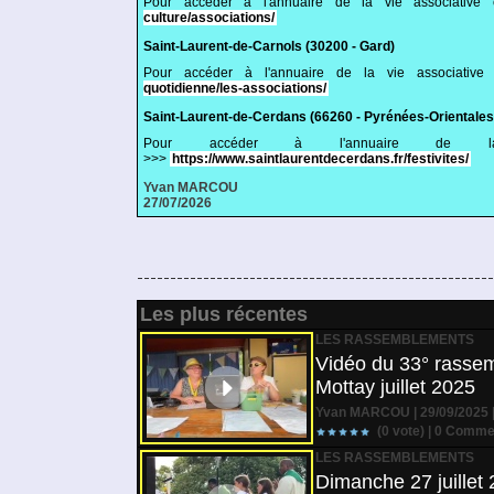
Pour accéder à l'annuaire de la vie associative
culture/associations/
Saint-Laurent-de-Carnols (30200 - Gard)
Pour accéder à l'annuaire de la vie associativ
quotidienne/les-associations/
Saint-Laurent-de-Cerdans (66260 - Pyrénées-Orientales
Pour accéder à l'annuaire de la
>>>
https://www.saintlaurentdecerdans.fr/festivites/
Yvan MARCOU
27/07/2026
Les plus récentes
LES RASSEMBLEMENTS
Vidéo du 33° rassem
Mottay juillet 2025
Yvan MARCOU | 29/09/2025 
(0 vote) |
0
Commen
LES RASSEMBLEMENTS
Dimanche 27 juillet 