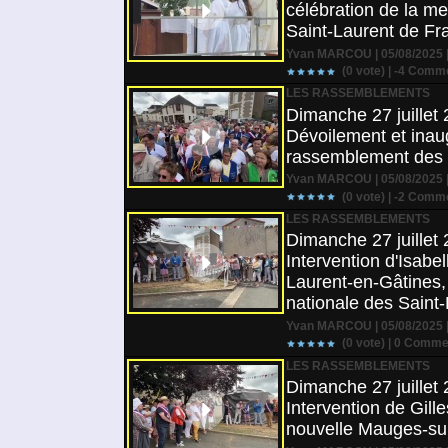
célébration de la m
Saint-Laurent de Fr
Yvan MARCOU | 05/08/2025 |
(0 vote) |
-4
Comme
LES RASSEMBLEMENTS
Dimanche 27 juillet 
Dévoilement et inaug
rassemblement des 
Yvan MARCOU | 05/08/2025 |
(0 vote) |
-2
Comme
LES RASSEMBLEMENTS
Dimanche 27 juillet 
Intervention d'Isab
Laurent-en-Gâtines, 
nationale des Saint
Yvan MARCOU | 05/08/2025 |
(0 vote) |
0
Commen
LES RASSEMBLEMENTS
Dimanche 27 juillet 
Intervention de Gil
nouvelle Mauges-sur