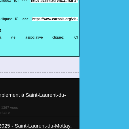
 cliquez ICI >>>
https://saintlaurent11.fr/arts-
e cliquez ICI >>>
https://www.carnols.org/vie-
)
 vie associative cliquez ICI
blement à Saint-Laurent-du-
| 1367 vues
taire
2025 - Saint-Laurent-du-Mottay,