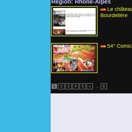
Région: Rhône-Alpes
Le château
Bourdelière
-
54° Comic
1
2
3
4
5
»
...
6