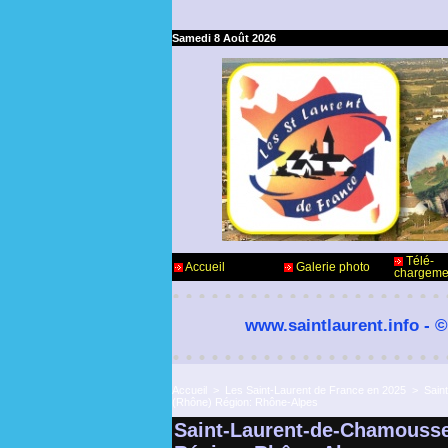
Samedi 8 Août 2026
Télé-
Accueil
Galerie photo
chargeme
www.saintlaurent.info - ©
Accueil
>
Les Saint-Laurent de France en 2025
>
Sain
(Rhône) Région: Rhône-Alpes
Saint-Laurent-de-Chamousse