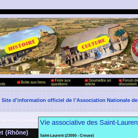
Foire aux
Soumettre un
Forum d
Boite aux liens
nts
questions
article
discussion
 Site d’information officiel de l’Association Nationale d
t-Laurent-de-Chamousset
Vie associative des Saint-Laure
t (Rhône)
Saint-Laurent (23000 - Creuse)