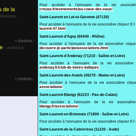
Pour accéder à l'annuaire de la vie associ
 de la
creuse.fr/evenements/au-coeur-des-eaux/
09/03/2014
Saint-Laurent en Lot-et-Garonne (47130)
Pour accéder à l'annuaire de la vie associative cliquez IC
laurent-47.html
Saint-Laurent-d'Agny (69440 - Rhône)
+ d'articles...
Pour accéder à l'annuaire de la vie associative cliqu
e
decouvre-je-participe/associations.html
-
20/06/2013
Saint-Laurent-d'Andenay (71210 - Saône-et-Loire)
Pour accéder à l'annuaire de la vie associativ
andenay.fr/club-de-loisirs-ludiques
Saint-Laurent-des-Autels (49270 - Maine-et-Loire)
+ d'articles...
Pour accéder à l'annuaire de la vie associative cliq
associations/
Saint-Laurent-Blangy (62223 - Pas-de-Calais)
Pour accéder à l'annuaire de la vie associati
blangy.fr/associations/
Saint-Laurent-en-Brionnais (71800 - Saône-et-Loire)
Pour accéder à l'annuaire de la vie associative cliquez IC
Saint-Laurent-de-la-Cabrerisse (11220 - Aude)