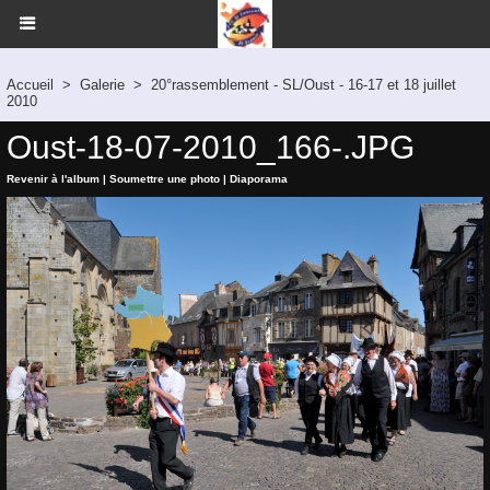
Accueil
>
Galerie
>
20°rassemblement - SL/Oust - 16-17 et 18 juillet
2010
Oust-18-07-2010_166-.JPG
Revenir à l'album
|
Soumettre une photo
|
Diaporama