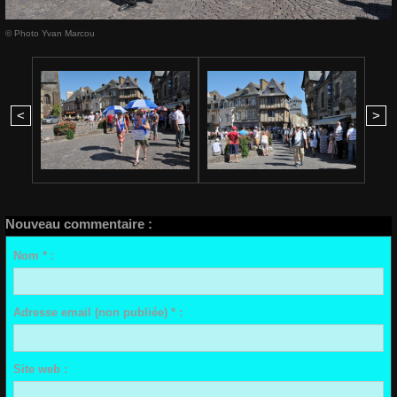
© Photo Yvan Marcou
<
>
Nouveau commentaire :
Nom * :
Adresse email (non publiée) * :
Site web :