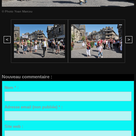
© Photo Yvan Marcou
<
>
Nouveau commentaire :
Nom * :
Adresse email (non publiée) * :
Site web :