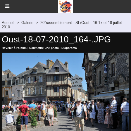
Accueil
>
Galerie
>
20°rassemblement - SL/Oust - 16-17 et 18 juillet
2010
Oust-18-07-2010_164-.JPG
Revenir à l'album
|
Soumettre une photo
|
Diaporama