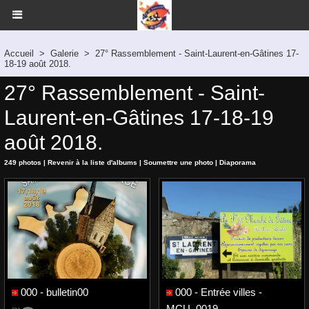
Accueil
>
Galerie
>
27° Rassemblement - Saint-Laurent-en-Gâtines 17-
18-19 août 2018.
27° Rassemblement - Saint-
Laurent-en-Gâtines 17-18-19
août 2018.
249 photos
|
Revenir à la liste d'albums
|
Soumettre une photo
|
Diaporama
000 - bulletin00
000 - Entrée villes -
MCU_0019