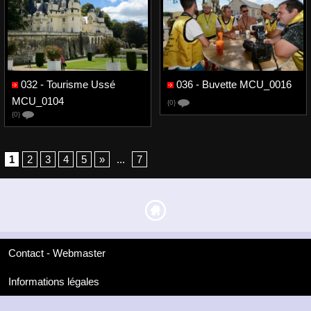
032 - Tourisme Ussé
036 - Buvette MCU_0016
MCU_0104
{0}
{0}
1
2
3
4
5
»
...
7
Contact - Webmaster
Informations légales