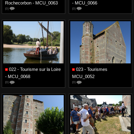
Rochecorbon - MCU_0063
- MCU_0066
{0}
{0}
022 - Tourisme sur la Loire
023 - Tourismes
- MCU_0068
MCU_0052
{0}
{0}