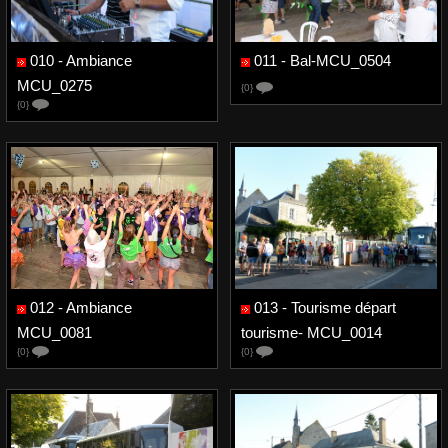
010 - Ambiance
011 - Bal-MCU_0504
MCU_0275
{0}
{0}
012 - Ambiance
013 - Tourisme départ
MCU_0081
tourisme- MCU_0014
{0}
{0}