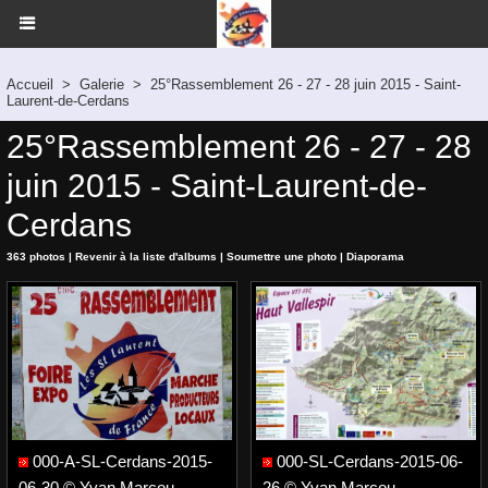
Accueil
>
Galerie
>
25°Rassemblement 26 - 27 - 28 juin 2015 - Saint-
Laurent-de-Cerdans
25°Rassemblement 26 - 27 - 28
juin 2015 - Saint-Laurent-de-
Cerdans
363 photos
|
Revenir à la liste d'albums
|
Soumettre une photo
|
Diaporama
000-A-SL-Cerdans-2015-
000-SL-Cerdans-2015-06-
06-30 © Yvan Marcou
26 © Yvan Marcou