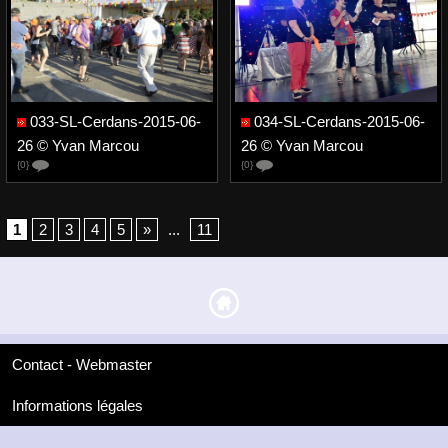
033-SL-Cerdans-2015-06-
034-SL-Cerdans-2015-06-
26 © Yvan Marcou
26 © Yvan Marcou
{0}
{0}
1
2
3
4
5
»
...
11
Contact - Webmaster
Informations légales