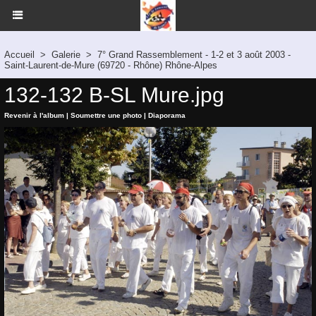
Accueil
>
Galerie
>
7° Grand Rassemblement - 1-2 et 3 août 2003 -
Saint-Laurent-de-Mure (69720 - Rhône) Rhône-Alpes
132-132 B-SL Mure.jpg
Revenir à l'album
|
Soumettre une photo
|
Diaporama