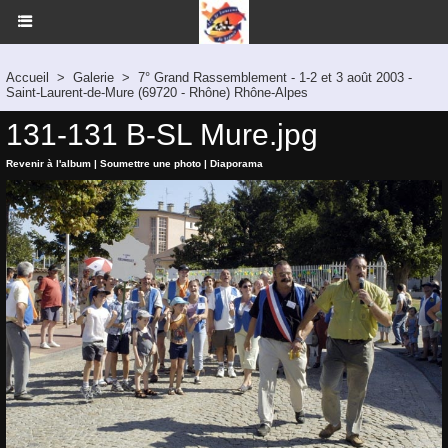
Accueil
>
Galerie
>
7° Grand Rassemblement - 1-2 et 3 août 2003 -
Saint-Laurent-de-Mure (69720 - Rhône) Rhône-Alpes
131-131 B-SL Mure.jpg
Revenir à l'album
|
Soumettre une photo
|
Diaporama