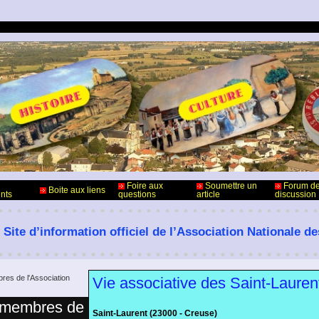
Foire aux
Soumettre un
Forum d
Boite aux liens
nts
questions
article
discussion
 Site d’information officiel de l’Association Nationale d
res de l'Association
Vie associative des Saint-Laure
s membres de
Saint-Laurent (23000 - Creuse)