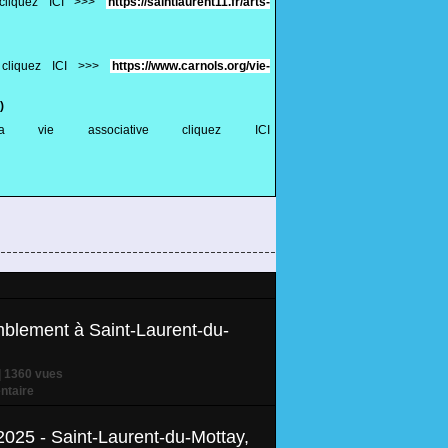
 cliquez ICI >>>
https://saintlaurent11.fr/arts-
e cliquez ICI >>>
https://www.carnols.org/vie-
)
 vie associative cliquez ICI
blement à Saint-Laurent-du-
| 1360 vues
taire
2025 - Saint-Laurent-du-Mottay,