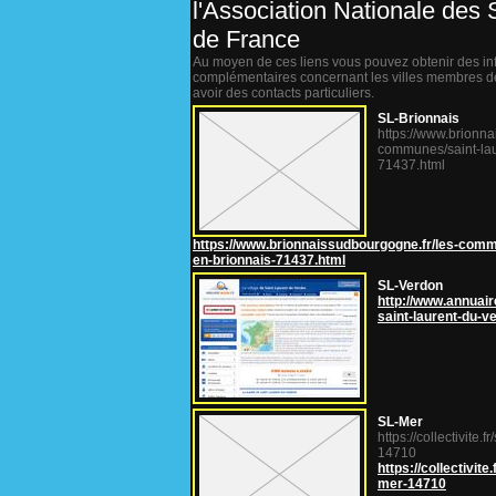
l'Association Nationale des 
de France
Au moyen de ces liens vous pouvez obtenir des in
complémentaires concernant les villes membres de
avoir des contacts particuliers.
SL-Brionnais
https://www.brionna
communes/saint-lau
71437.html
https://www.brionnaissudbourgogne.fr/les-comm
en-brionnais-71437.html
SL-Verdon
http://www.annuaire
saint-laurent-du-v
SL-Mer
https://collectivite.f
14710
https://collectivite
mer-14710