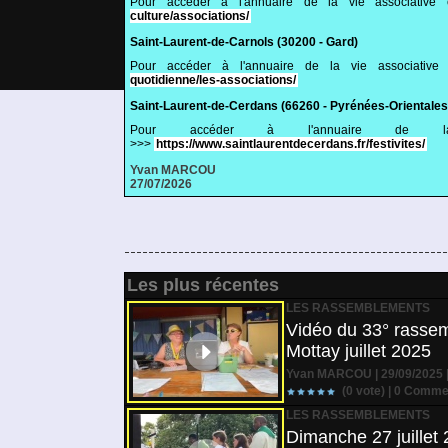
Pour accéder à l'annuaire de la vie associative
culture/associations/
Saint-Laurent-de-Carnols (30200 - Gard)
Pour accéder à l'annuaire de la vie associativ
quotidienne/les-associations/
Saint-Laurent-de-Cerdans (66260 - Pyrénées-Orientales
Pour accéder à l'annuaire de la
>>>
https://www.saintlaurentdecerdans.fr/festivites/
Yvan MARCOU
27/07/2026
Les plus récentes
LES RASSEMBLEMENTS
Vidéo du 33° rassem
Mottay juillet 2025
Yvan MARCOU | 29/09/2025 
(0 vote) |
0
Commen
LES RASSEMBLEMENTS
Dimanche 27 juillet 