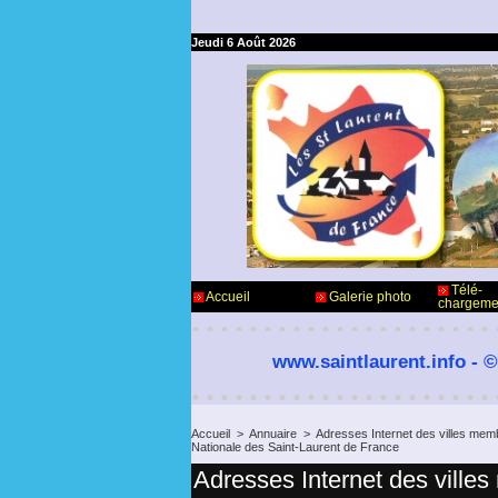
Jeudi 6 Août 2026
Télé-
Accueil
Galerie photo
chargeme
www.saintlaurent.info - ©
Accueil
>
Annuaire
>
Adresses Internet des villes memb
Nationale des Saint-Laurent de France
Adresses Internet des ville