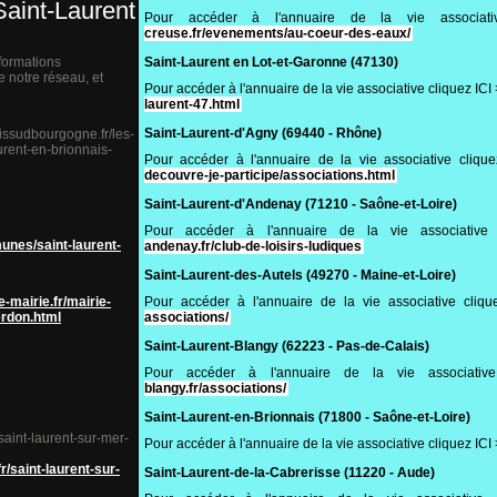
Saint-Laurent
Pour accéder à l'annuaire de la vie associ
creuse.fr/evenements/au-coeur-des-eaux/
formations
Saint-Laurent en Lot-et-Garonne (47130)
 notre réseau, et
Pour accéder à l'annuaire de la vie associative cliquez IC
laurent-47.html
Saint-Laurent-d'Agny (69440 - Rhône)
issudbourgogne.fr/les-
rent-en-brionnais-
Pour accéder à l'annuaire de la vie associative cliqu
decouvre-je-participe/associations.html
Saint-Laurent-d'Andenay (71210 - Saône-et-Loire)
Pour accéder à l'annuaire de la vie associativ
unes/saint-laurent-
andenay.fr/club-de-loisirs-ludiques
Saint-Laurent-des-Autels (49270 - Maine-et-Loire)
-mairie.fr/mairie-
Pour accéder à l'annuaire de la vie associative cliq
erdon.html
associations/
Saint-Laurent-Blangy (62223 - Pas-de-Calais)
Pour accéder à l'annuaire de la vie associati
blangy.fr/associations/
Saint-Laurent-en-Brionnais (71800 - Saône-et-Loire)
r/saint-laurent-sur-mer-
Pour accéder à l'annuaire de la vie associative cliquez IC
.fr/saint-laurent-sur-
Saint-Laurent-de-la-Cabrerisse (11220 - Aude)