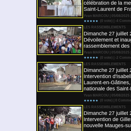
célébration de la m
Saint-Laurent de Fr
Yvan MARCOU | 05/08/2025 |
(0 vote) |
-4
Comme
LES RASSEMBLEMENTS
Dimanche 27 juillet 
Dévoilement et inaug
rassemblement des 
Yvan MARCOU | 05/08/2025 |
(0 vote) |
-2
Comme
LES RASSEMBLEMENTS
Dimanche 27 juillet 
Intervention d'Isab
Laurent-en-Gâtines, 
nationale des Saint
Yvan MARCOU | 05/08/2025 |
(0 vote) |
0
Commen
LES RASSEMBLEMENTS
Dimanche 27 juillet 
Intervention de Gil
nouvelle Mauges-sur