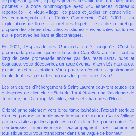
de plages de galets, 2 plages privées de sable dont une avec trois
piscines - la zone ornithologique avec 240 espèces d'oiseaux
répertoriés - le vieux-village, les parcs et jardins en centre-ville -
les commerçants et le Centre Commercial CAP 3000 - les
exploitations de fleurs - la forêt des Pugets - le centre culturel qui
propose des stages d'activités artistiques - les activités nocturnes
sur le port avec les bars et discothèques.
En 2001, l'Esplanade des Goélands a été inaugurée. C'est la
promenade piétonne qui relie le centre Cap 3000 au Port. Tout au
long de cette promenade animée par des restaurants, pubs et
boutiques, vous découvrirez un large éventail d'activités nautiques,
plaisirs qu'offre la station. Vous pourrez déguster la gastronomie
locale dont les spécialités niçoises les pieds dans l'eau !
Les structures d'hébergement à Saint-Laurent couvrent toutes les
catégories de clientèle : Hôtels de 1 à 4 étoiles, une Résidence de
Tourisme, un Camping, Meublés, Gîtes et Chambres d'Hôtes.
Orienté principalement vers le tourisme balnéaire, l'attrait historique
n'en est pas moins oublié avec la mise en valeur du Vieux-Village
par des visites guidées gratuites en été deux fois par semaine. De
nombreuses manifestations accompagnent ce patrimoine
touristique pour vous transporter dans une vague de bonheur !