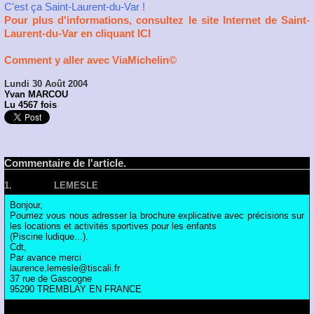
C'est ça Saint-Laurent-du-Var !
Pour plus d'informations, consultez le site Internet de Saint-
Laurent-du-Var en cliquant ICI
Comment y aller avec ViaMichelin©
Lundi 30 Août 2004
Yvan MARCOU
Lu 4567 fois
Commentaire de l'article.
1.
Posté par
LEMESLE
le 18/03/2007 18:23
Bonjour,
Pourriez vous nous adresser la brochure explicative avec précisions sur
les locations et activités sportives pour les enfants
(Piscine ludique...).
Cdt,
Par avance merci
laurence.lemesle@tiscali.fr
37 rue de Gascogne
95290 TREMBLAY EN FRANCE