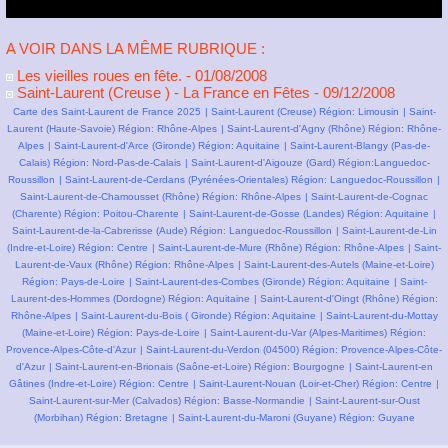
A VOIR DANS LA MÊME RUBRIQUE :
Les vieilles roues en fête.
- 01/08/2008
Saint-Laurent (Creuse ) - La France en Fêtes
- 09/12/2008
Carte des Saint-Laurent de France 2025
|
Saint-Laurent (Creuse) Région: Limousin
|
Saint-
Laurent (Haute-Savoie) Région: Rhône-Alpes
|
Saint-Laurent-d'Agny (Rhône) Région: Rhône-
Alpes
|
Saint-Laurent-d'Arce (Gironde) Région: Aquitaine
|
Saint-Laurent-Blangy (Pas-de-
Calais) Région: Nord-Pas-de-Calais
|
Saint-Laurent-d'Aigouze (Gard) Région:Languedoc-
Roussillon
|
Saint-Laurent-de-Cerdans (Pyrénées-Orientales) Région: Languedoc-Roussillon
|
Saint-Laurent-de-Chamousset (Rhône) Région: Rhône-Alpes
|
Saint-Laurent-de-Cognac
(Charente) Région: Poitou-Charente
|
Saint-Laurent-de-Gosse (Landes) Région: Aquitaine
|
Saint-Laurent-de-la-Cabrerisse (Aude) Région: Languedoc-Roussillon
|
Saint-Laurent-de-Lin
(Indre-et-Loire) Région: Centre
|
Saint-Laurent-de-Mure (Rhône) Région: Rhône-Alpes
|
Saint-
Laurent-de-Vaux (Rhône) Région: Rhône-Alpes
|
Saint-Laurent-des-Autels (Maine-et-Loire)
Région: Pays-de-Loire
|
Saint-Laurent-des-Combes (Gironde) Région: Aquitaine
|
Saint-
Laurent-des-Hommes (Dordogne) Région: Aquitaine
|
Saint-Laurent-d'Oingt (Rhône) Région:
Rhône-Alpes
|
Saint-Laurent-du-Bois ( Gironde) Région: Aquitaine
|
Saint-Laurent-du-Mottay
(Maine-et-Loire) Région: Pays-de-Loire
|
Saint-Laurent-du-Var (Alpes-Maritimes) Région:
Provence-Alpes-Côte-d'Azur
|
Saint-Laurent-du-Verdon (04500) Région: Provence-Alpes-Côte-
d'Azur
|
Saint-Laurent-en-Brionais (Saône-et-Loire) Région: Bourgogne
|
Saint-Laurent-en
Gâtines (Indre-et-Loire) Région: Centre
|
Saint-Laurent-Nouan (Loir-et-Cher) Région: Centre
|
Saint-Laurent-sur-Mer (Calvados) Région: Basse-Normandie
|
Saint-Laurent-sur-Oust
(Morbihan) Région: Bretagne
|
Saint-Laurent-du-Maroni (Guyane) Région: Guyane