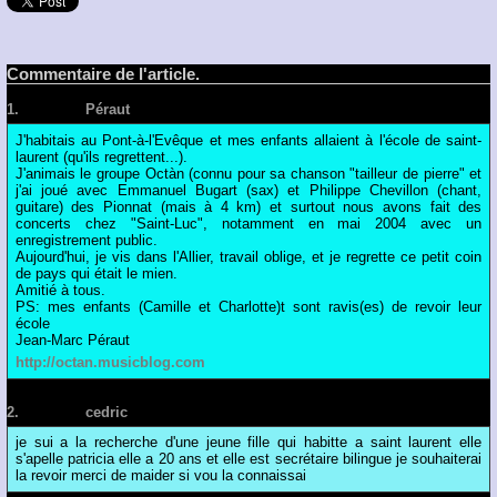
Commentaire de l'article.
1.
Posté par
Péraut
le 14/06/2007 19:46
J'habitais au Pont-à-l'Evêque et mes enfants allaient à l'école de saint-
laurent (qu'ils regrettent...).
J'animais le groupe Octàn (connu pour sa chanson "tailleur de pierre" et
j'ai joué avec Emmanuel Bugart (sax) et Philippe Chevillon (chant,
guitare) des Pionnat (mais à 4 km) et surtout nous avons fait des
concerts chez "Saint-Luc", notamment en mai 2004 avec un
enregistrement public.
Aujourd'hui, je vis dans l'Allier, travail oblige, et je regrette ce petit coin
de pays qui était le mien.
Amitié à tous.
PS: mes enfants (Camille et Charlotte)t sont ravis(es) de revoir leur
école
Jean-Marc Péraut
http://octan.musicblog.com
2.
Posté par
cedric
le 08/07/2007 09:00
je sui a la recherche d'une jeune fille qui habitte a saint laurent elle
s'apelle patricia elle a 20 ans et elle est secrétaire bilingue je souhaiterai
la revoir merci de maider si vou la connaissai