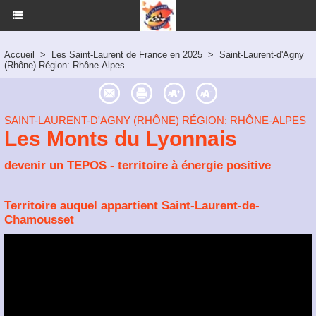
Accueil
>
Les Saint-Laurent de France en 2025
>
Saint-Laurent-d'Agny
(Rhône) Région: Rhône-Alpes
SAINT-LAURENT-D'AGNY (RHÔNE) RÉGION: RHÔNE-ALPES
Les Monts du Lyonnais
devenir un TEPOS - territoire à énergie positive
Territoire auquel appartient Saint-Laurent-de-
Chamousset