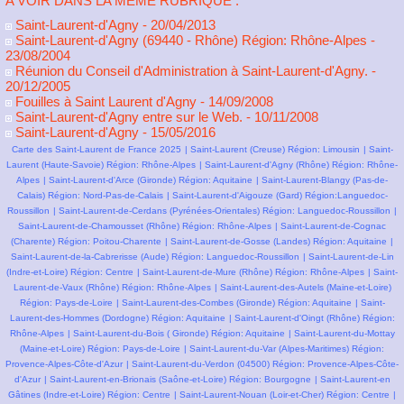
A VOIR DANS LA MÊME RUBRIQUE :
Saint-Laurent-d'Agny
- 20/04/2013
Saint-Laurent-d'Agny (69440 - Rhône) Région: Rhône-Alpes
-
23/08/2004
Réunion du Conseil d'Administration à Saint-Laurent-d'Agny.
-
20/12/2005
Fouilles à Saint Laurent d'Agny
- 14/09/2008
Saint-Laurent-d'Agny entre sur le Web.
- 10/11/2008
Saint-Laurent-d'Agny
- 15/05/2016
Carte des Saint-Laurent de France 2025
|
Saint-Laurent (Creuse) Région: Limousin
|
Saint-
Laurent (Haute-Savoie) Région: Rhône-Alpes
|
Saint-Laurent-d'Agny (Rhône) Région: Rhône-
Alpes
|
Saint-Laurent-d'Arce (Gironde) Région: Aquitaine
|
Saint-Laurent-Blangy (Pas-de-
Calais) Région: Nord-Pas-de-Calais
|
Saint-Laurent-d'Aigouze (Gard) Région:Languedoc-
Roussillon
|
Saint-Laurent-de-Cerdans (Pyrénées-Orientales) Région: Languedoc-Roussillon
|
Saint-Laurent-de-Chamousset (Rhône) Région: Rhône-Alpes
|
Saint-Laurent-de-Cognac
(Charente) Région: Poitou-Charente
|
Saint-Laurent-de-Gosse (Landes) Région: Aquitaine
|
Saint-Laurent-de-la-Cabrerisse (Aude) Région: Languedoc-Roussillon
|
Saint-Laurent-de-Lin
(Indre-et-Loire) Région: Centre
|
Saint-Laurent-de-Mure (Rhône) Région: Rhône-Alpes
|
Saint-
Laurent-de-Vaux (Rhône) Région: Rhône-Alpes
|
Saint-Laurent-des-Autels (Maine-et-Loire)
Région: Pays-de-Loire
|
Saint-Laurent-des-Combes (Gironde) Région: Aquitaine
|
Saint-
Laurent-des-Hommes (Dordogne) Région: Aquitaine
|
Saint-Laurent-d'Oingt (Rhône) Région:
Rhône-Alpes
|
Saint-Laurent-du-Bois ( Gironde) Région: Aquitaine
|
Saint-Laurent-du-Mottay
(Maine-et-Loire) Région: Pays-de-Loire
|
Saint-Laurent-du-Var (Alpes-Maritimes) Région:
Provence-Alpes-Côte-d'Azur
|
Saint-Laurent-du-Verdon (04500) Région: Provence-Alpes-Côte-
d'Azur
|
Saint-Laurent-en-Brionais (Saône-et-Loire) Région: Bourgogne
|
Saint-Laurent-en
Gâtines (Indre-et-Loire) Région: Centre
|
Saint-Laurent-Nouan (Loir-et-Cher) Région: Centre
|