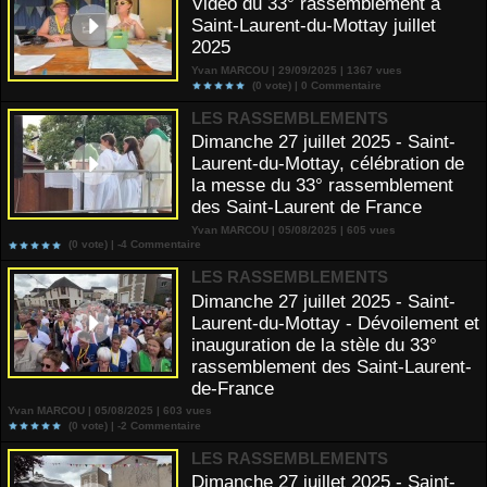
Vidéo du 33° rassemblement à
Saint-Laurent-du-Mottay juillet
2025
Yvan MARCOU | 29/09/2025 | 1367 vues
(0 vote) |
0
Commentaire
LES RASSEMBLEMENTS
Dimanche 27 juillet 2025 - Saint-
Laurent-du-Mottay, célébration de
la messe du 33° rassemblement
des Saint-Laurent de France
Yvan MARCOU | 05/08/2025 | 605 vues
(0 vote) |
-4
Commentaire
LES RASSEMBLEMENTS
Dimanche 27 juillet 2025 - Saint-
Laurent-du-Mottay - Dévoilement et
inauguration de la stèle du 33°
rassemblement des Saint-Laurent-
de-France
Yvan MARCOU | 05/08/2025 | 603 vues
(0 vote) |
-2
Commentaire
LES RASSEMBLEMENTS
Dimanche 27 juillet 2025 - Saint-