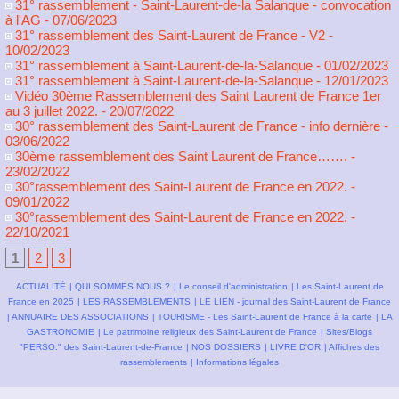
31° rassemblement - Saint-Laurent-de-la Salanque - convocation
à l'AG
- 07/06/2023
31° rassemblement des Saint-Laurent de France - V2
-
10/02/2023
31° rassemblement à Saint-Laurent-de-la-Salanque
- 01/02/2023
31° rassemblement à Saint-Laurent-de-la-Salanque
- 12/01/2023
Vidéo 30ème Rassemblement des Saint Laurent de France 1er
au 3 juillet 2022.
- 20/07/2022
30° rassemblement des Saint-Laurent de France - info dernière
-
03/06/2022
30ème rassemblement des Saint Laurent de France…….
-
23/02/2022
30°rassemblement des Saint-Laurent de France en 2022.
-
09/01/2022
30°rassemblement des Saint-Laurent de France en 2022.
-
22/10/2021
1
2
3
ACTUALITÉ
|
QUI SOMMES NOUS ?
|
Le conseil d'administration
|
Les Saint-Laurent de
France en 2025
|
LES RASSEMBLEMENTS
|
LE LIEN - journal des Saint-Laurent de France
|
ANNUAIRE DES ASSOCIATIONS
|
TOURISME - Les Saint-Laurent de France à la carte
|
LA
GASTRONOMIE
|
Le patrimoine religieux des Saint-Laurent de France
|
Sites/Blogs
"PERSO." des Saint-Laurent-de-France
|
NOS DOSSIERS
|
LIVRE D'OR
|
Affiches des
rassemblements
|
Informations légales