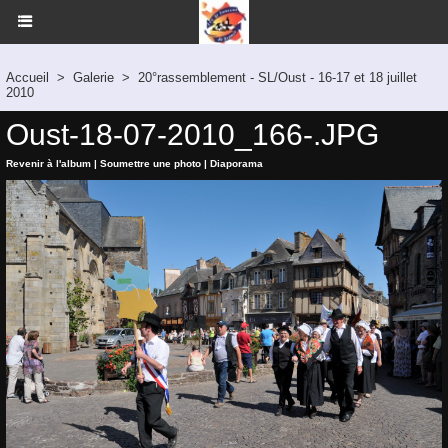
Accueil
>
Galerie
>
20°rassemblement - SL/Oust - 16-17 et 18 juillet
2010
Oust-18-07-2010_166-.JPG
Revenir à l'album
|
Soumettre une photo
|
Diaporama