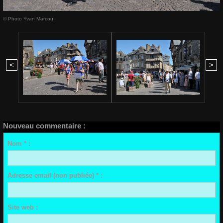
© Photo Yvan Marcou
<
>
Nouveau commentaire :
Nom * :
Adresse email (non publiée) * :
Site web :