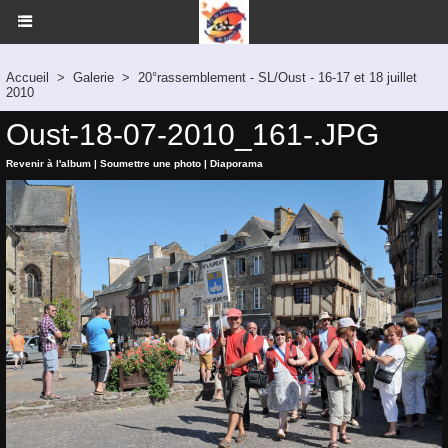
Accueil
>
Galerie
>
20°rassemblement - SL/Oust - 16-17 et 18 juillet
2010
Oust-18-07-2010_161-.JPG
Revenir à l'album
|
Soumettre une photo
|
Diaporama