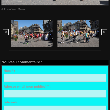
© Photo Yvan Marcou
<
>
Nouveau commentaire :
Nom * :
Adresse email (non publiée) * :
Site web :