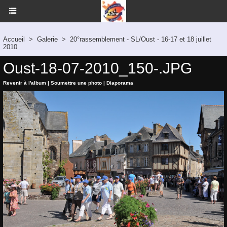
Accueil
>
Galerie
>
20°rassemblement - SL/Oust - 16-17 et 18 juillet
2010
Oust-18-07-2010_150-.JPG
Revenir à l'album
|
Soumettre une photo
|
Diaporama