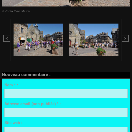
© Photo Yvan Marcou
<
>
Nouveau commentaire :
Nom * :
Adresse email (non publiée) * :
Site web :