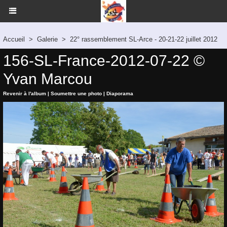
Accueil
>
Galerie
>
22° rassemblement SL-Arce - 20-21-22 juillet 2012
156-SL-France-2012-07-22 ©
Yvan Marcou
Revenir à l'album
|
Soumettre une photo
|
Diaporama