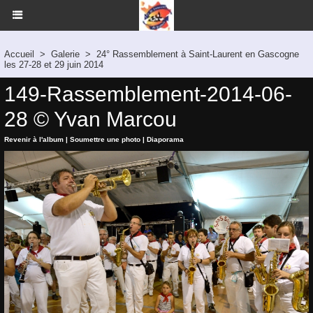
Accueil
>
Galerie
>
24° Rassemblement à Saint-Laurent en Gascogne
les 27-28 et 29 juin 2014
149-Rassemblement-2014-06-
28 © Yvan Marcou
Revenir à l'album
|
Soumettre une photo
|
Diaporama