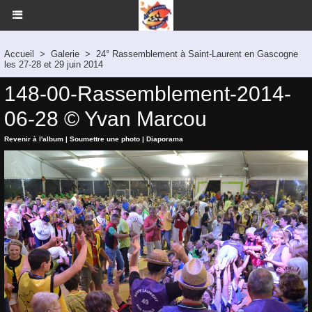
Accueil
>
Galerie
>
24° Rassemblement à Saint-Laurent en Gascogne
les 27-28 et 29 juin 2014
148-00-Rassemblement-2014-
06-28 © Yvan Marcou
Revenir à l'album
|
Soumettre une photo
|
Diaporama