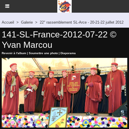
Accueil
>
Galerie
>
22° rassemblement SL-Arce - 20-21-22 juillet 2012
141-SL-France-2012-07-22 ©
Yvan Marcou
Revenir à l'album
|
Soumettre une photo
|
Diaporama