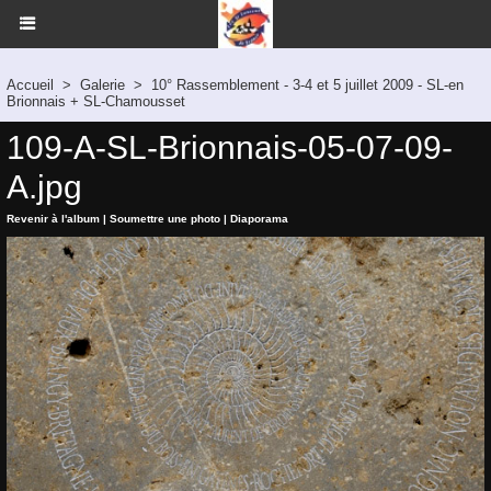
Accueil
>
Galerie
>
10° Rassemblement - 3-4 et 5 juillet 2009 - SL-en
Brionnais + SL-Chamousset
109-A-SL-Brionnais-05-07-09-
A.jpg
Revenir à l'album
|
Soumettre une photo
|
Diaporama