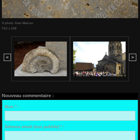
© photo Yvan Marcou
510 x 339
<
>
Nouveau commentaire :
Nom * :
Adresse email (non publiée) * :