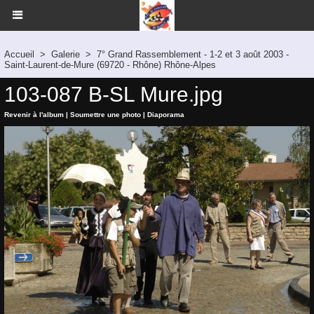
Accueil
>
Galerie
>
7° Grand Rassemblement - 1-2 et 3 août 2003 -
Saint-Laurent-de-Mure (69720 - Rhône) Rhône-Alpes
103-087 B-SL Mure.jpg
Revenir à l'album
|
Soumettre une photo
|
Diaporama