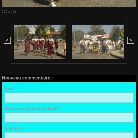
709 x 471
<
>
Nouveau commentaire :
Nom * :
Adresse email (non publiée) * :
Site web :