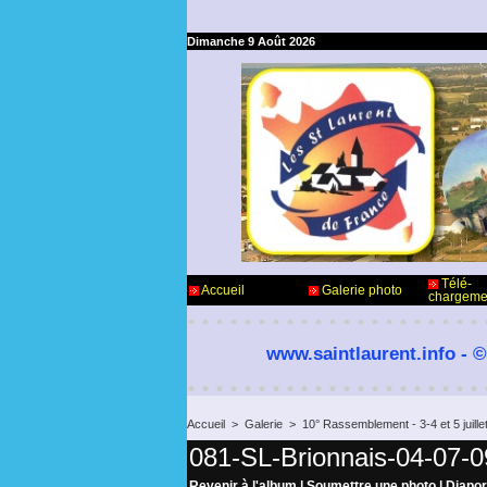
Dimanche 9 Août 2026
Télé-
Accueil
Galerie photo
chargeme
www.saintlaurent.info - ©
Accueil
>
Galerie
>
10° Rassemblement - 3-4 et 5 juil
081-SL-Brionnais-04-07-0
Revenir à l'album
|
Soumettre une photo
|
Diapo