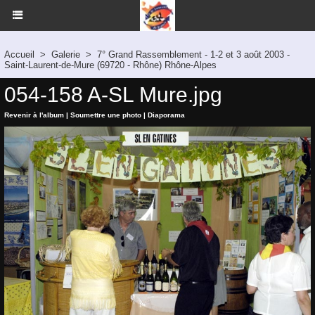
Accueil
>
Galerie
>
7° Grand Rassemblement - 1-2 et 3 août 2003 -
Saint-Laurent-de-Mure (69720 - Rhône) Rhône-Alpes
054-158 A-SL Mure.jpg
Revenir à l'album
|
Soumettre une photo
|
Diaporama