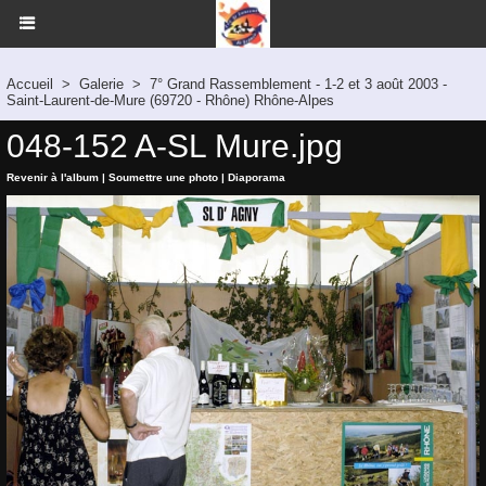
Accueil
>
Galerie
>
7° Grand Rassemblement - 1-2 et 3 août 2003 -
Saint-Laurent-de-Mure (69720 - Rhône) Rhône-Alpes
048-152 A-SL Mure.jpg
Revenir à l'album
|
Soumettre une photo
|
Diaporama