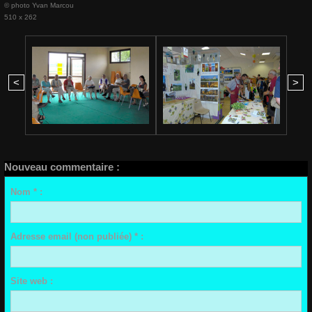
© photo Yvan Marcou
510 x 262
<
>
Nouveau commentaire :
Nom * :
Adresse email (non publiée) * :
Site web :