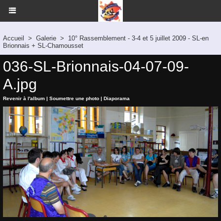
Accueil
>
Galerie
>
10° Rassemblement - 3-4 et 5 juillet 2009 - SL-en
Brionnais + SL-Chamousset
036-SL-Brionnais-04-07-09-
A.jpg
Revenir à l'album
|
Soumettre une photo
|
Diaporama