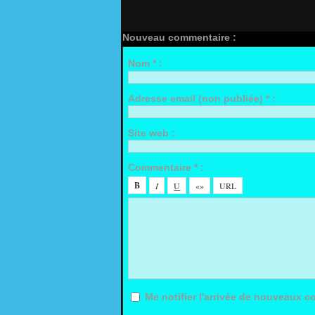
Nouveau commentaire :
Nom * :
Adresse email (non publiée) * :
Site web :
Commentaire * :
Me notifier l'arrivée de nouveaux 