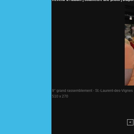
9° grand rassemblement - St.-Laurent-des-Vignes - 
510 x 270
<