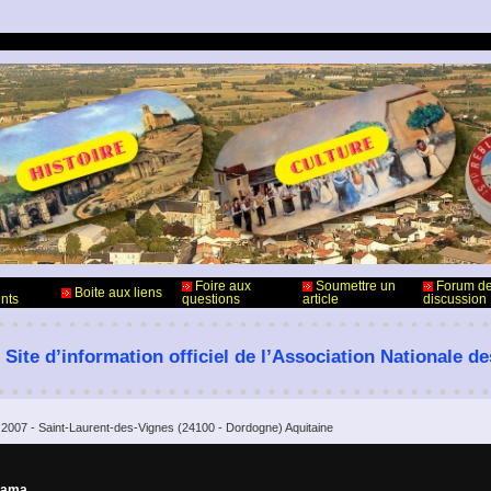
Foire aux
Soumettre un
Forum d
Boite aux liens
nts
questions
article
discussion
 Site d’information officiel de l’Association Nationale d
 2007 - Saint-Laurent-des-Vignes (24100 - Dordogne) Aquitaine
rama