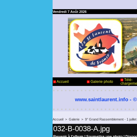
Vendredi 7 Août 2026
Télé-
Accueil
Galerie photo
chargeme
www.saintlaurent.info - ©
Accueil
>
Galerie
>
9° Grand Rassemblement - 1 juillet
032-B-0038-A.jpg
Revenir à l'album
|
Soumettre une photo
|
Diapo