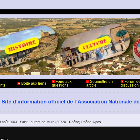
Foire aux
Soumettre un
Forum d
Boite aux liens
nts
questions
article
discussion
 Site d’information officiel de l’Association Nationale d
3 août 2003 - Saint-Laurent-de-Mure (69720 - Rhône) Rhône-Alpes
rama