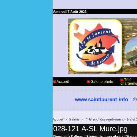
Vendredi 7 Août 2026
Télé-
Accueil
Galerie photo
chargeme
www.saintlaurent.info - ©
Accueil
>
Galerie
>
7° Grand Rassemblement - 1-2 et 
028-121 A-SL Mure.jpg
Revenir à l'album
|
Soumettre une photo
|
Diapo