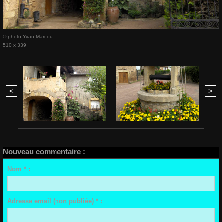
© photo Yvan Marcou
510 x 339
<
>
Nouveau commentaire :
Nom * :
Adresse email (non publiée) * :