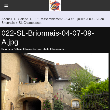
Accueil
>
Galerie
>
10° Rassemblement - 3-4 et 5 juillet 2009 - SL-en
Brionnais + SL-Chamousset
022-SL-Brionnais-04-07-09-
A.jpg
Revenir à l'album
|
Soumettre une photo
|
Diaporama