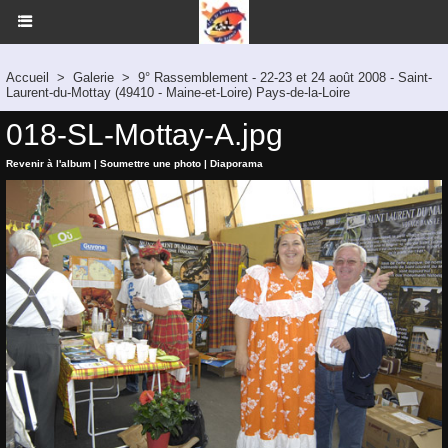
Accueil
>
Galerie
>
9° Rassemblement - 22-23 et 24 août 2008 - Saint-
Laurent-du-Mottay (49410 - Maine-et-Loire) Pays-de-la-Loire
018-SL-Mottay-A.jpg
Revenir à l'album
|
Soumettre une photo
|
Diaporama