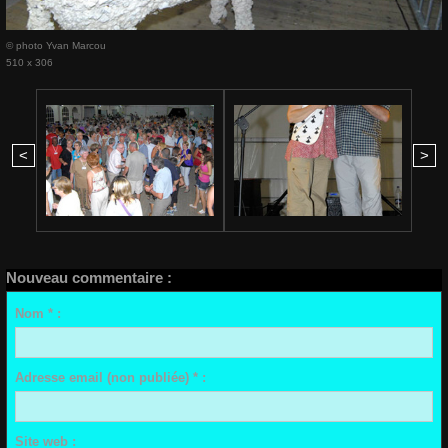
© photo Yvan Marcou
510 x 306
<
>
Nouveau commentaire :
Nom * :
Adresse email (non publiée) * :
Site web :