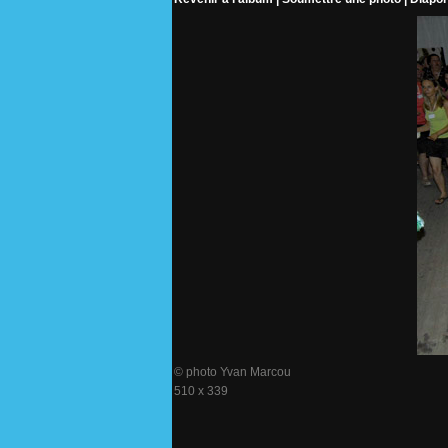
© photo Yvan Marcou
510 x 339