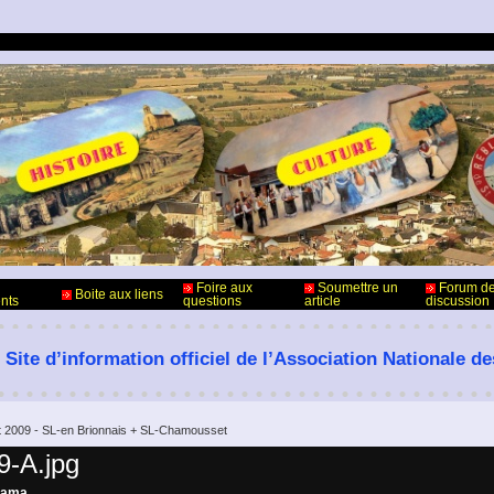
Foire aux
Soumettre un
Forum d
Boite aux liens
nts
questions
article
discussion
 Site d’information officiel de l’Association Nationale d
let 2009 - SL-en Brionnais + SL-Chamousset
9-A.jpg
rama