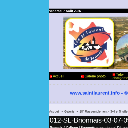
Vendredi 7 Août 2026
Télé-
Accueil
Galerie photo
chargeme
www.saintlaurent.info - ©
Accueil
>
Galerie
>
10° Rassemblement - 3-4 et 5 juil
012-SL-Brionnais-03-07-0
Revenir à l'album
|
Soumettre une photo
|
Diapo