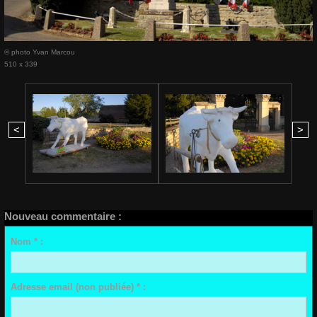
© photo Yvan Marcou
510 x 339
<
>
Nouveau commentaire :
Nom * :
Adresse email (non publiée) * :