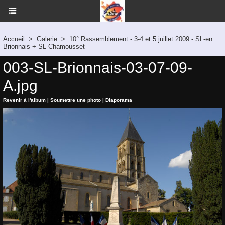
Accueil
>
Galerie
>
10° Rassemblement - 3-4 et 5 juillet 2009 - SL-en
Brionnais + SL-Chamousset
003-SL-Brionnais-03-07-09-
A.jpg
Revenir à l'album
|
Soumettre une photo
|
Diaporama