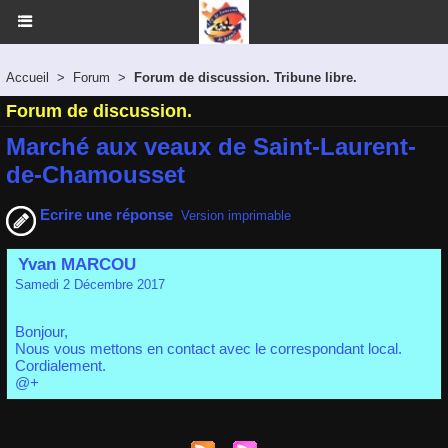
Accueil
>
Forum
>
Forum de discussion. Tribune libre.
Forum de discussion.
Marché aux veaux de Saint-Laurent-
de-Chamousset
Ecrire une réponse
Version imprimable
Yvan MARCOU
Samedi 2 Décembre 2017
Bonjour,
Nous vous mettons en contact avec le correspondant local.
Cordialement.
@+