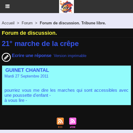
Accueil
>
Forum
>
Forum de discussion. Tribune libre.
Forum de discussion.
21° marche de la crêpe
Ecrire une réponse
Version imprimable
GUINET CHANTAL
Mardi 27 Septembre 2011
pourriez vous me dire les marches qui sont accessibles avec
une poussette d'enfant -
à vous lire -