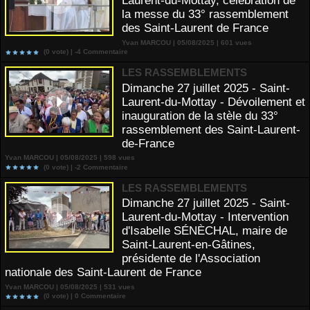
Laurent-du-Mottay, célébration de
la messe du 33° rassemblement
des Saint-Laurent de France
Yvan MARCOU | 05/08/2025 | 601 vues
(0 vote) |
-4
Commentaire
LES RASSEMBLEMENTS
Dimanche 27 juillet 2025 - Saint-
Laurent-du-Mottay - Dévoilement et
inauguration de la stèle du 33°
rassemblement des Saint-Laurent-
de-France
Yvan MARCOU | 05/08/2025 | 598 vues
(0 vote) |
-2
Commentaire
LES RASSEMBLEMENTS
Dimanche 27 juillet 2025 - Saint-
Laurent-du-Mottay - Intervention
d'Isabelle SÉNÈCHAL, maire de
Saint-Laurent-en-Gâtines,
présidente de l'Association
nationale des Saint-Laurent de France
Yvan MARCOU | 05/08/2025 | 531 vues
(0 vote) |
0
Commentaire