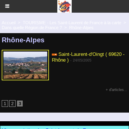
Accueil
>
TOURISME - Les Saint-Laurent de France à la carte
>
Dans quelle Région de France ?
>
Rhône-Alpes
Rhône-Alpes
Saint-Laurent-d'Oingt ( 69620 -
Rhône )
-
24/05/2005
+ d'articles...
1
2
3