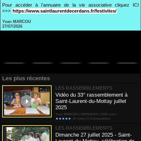
Pour accéder à l'annuaire de la vie associative cliquez ICI
>>>
https://www.saintlaurentdecerdans.fr/festivites/
Yvan MARCOU
27/07/2026
Les plus récentes
LES RASSEMBLEMENTS
Vidéo du 33° rassemblement à
Saint-Laurent-du-Mottay juillet
2025
Yvan MARCOU | 29/09/2025 | 1359 vues
(0 vote) |
0
Commentaire
LES RASSEMBLEMENTS
Dimanche 27 juillet 2025 - Saint-