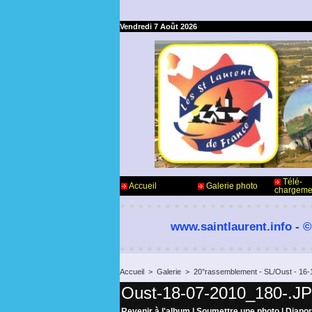
Vendredi 7 Août 2026
Télé-
Accueil
Galerie photo
chargeme
www.saintlaurent.info - ©
Accueil
>
Galerie
>
20°rassemblement - SL/Oust - 16-17
Oust-18-07-2010_180-.J
Revenir à l'album
|
Soumettre une photo
|
Diapo