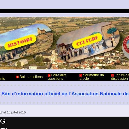
Foire aux
Soumettre un
Forum d
Boite aux liens
nts
questions
article
discussion
 Site d’information officiel de l’Association Nationale d
 et 18 juillet 2010
PG
rama