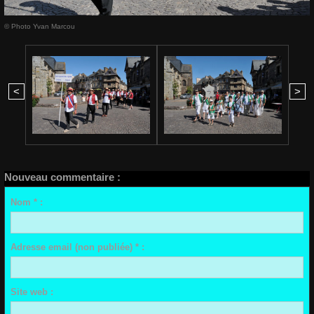
© Photo Yvan Marcou
<
>
Nouveau commentaire :
Nom * :
Adresse email (non publiée) * :
Site web :