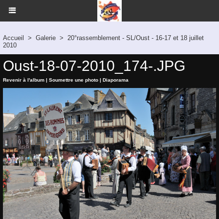
Accueil
>
Galerie
>
20°rassemblement - SL/Oust - 16-17 et 18 juillet
2010
Oust-18-07-2010_174-.JPG
Revenir à l'album
|
Soumettre une photo
|
Diaporama