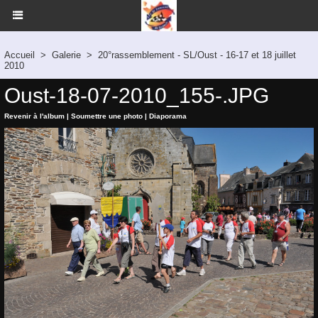
Accueil
>
Galerie
>
20°rassemblement - SL/Oust - 16-17 et 18 juillet
2010
Oust-18-07-2010_155-.JPG
Revenir à l'album
|
Soumettre une photo
|
Diaporama