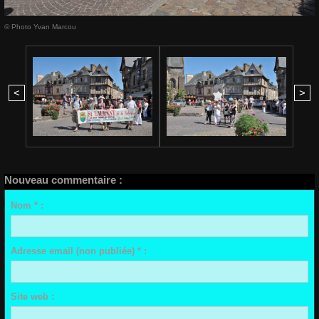
© Photo Yvan Marcou
<
>
Nouveau commentaire :
Nom * :
Adresse email (non publiée) * :
Site web :