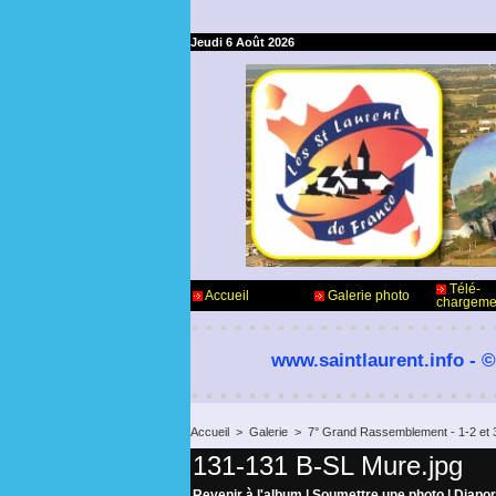
Jeudi 6 Août 2026
Télé-
Accueil
Galerie photo
chargeme
www.saintlaurent.info - ©
Accueil
>
Galerie
>
7° Grand Rassemblement - 1-2 et 
131-131 B-SL Mure.jpg
Revenir à l'album
|
Soumettre une photo
|
Diapo