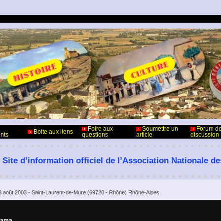
Foire aux
Soumettre un
Forum d
Boite aux liens
nts
questions
article
discussion
 Site d’information officiel de l’Association Nationale d
3 août 2003 - Saint-Laurent-de-Mure (69720 - Rhône) Rhône-Alpes
rama