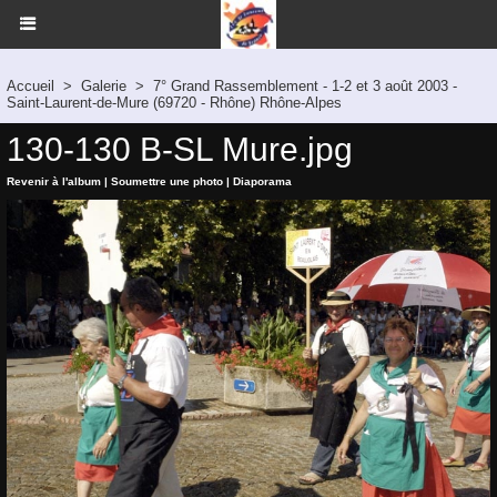
Accueil
>
Galerie
>
7° Grand Rassemblement - 1-2 et 3 août 2003 -
Saint-Laurent-de-Mure (69720 - Rhône) Rhône-Alpes
130-130 B-SL Mure.jpg
Revenir à l'album
|
Soumettre une photo
|
Diaporama