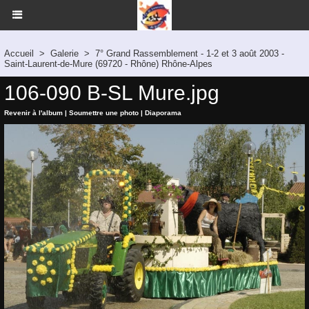
Accueil
>
Galerie
>
7° Grand Rassemblement - 1-2 et 3 août 2003 -
Saint-Laurent-de-Mure (69720 - Rhône) Rhône-Alpes
106-090 B-SL Mure.jpg
Revenir à l'album
|
Soumettre une photo
|
Diaporama